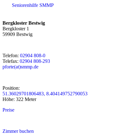
Seniorenhilfe SMMP
Bergkloster Bestwig
Bergkloster 1
59909 Bestwig
Telefon:
02904 808-0
Telefax:
02904 808-293
pforte(at)smmp.de
Position:
51.36029701806483, 8.404149752790053
Höhe: 322 Meter
Preise
Zimmer buchen