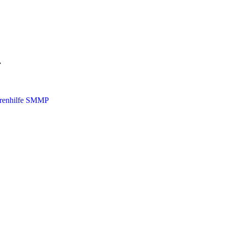
・
orenhilfe SMMP