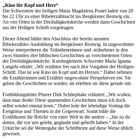
„Kino für Kopf und Herz“
Die Schwestern der heiligen Maria Magdalena Postel laden von 20
bis 22 Uhr zu einer Bibelerzählnacht ins Bergkloster Bestwig ein.
An vier Orten in der Dreifaltigkeitskirche werden dann Geschichten
aus der Heiligen Schrift vorgetragen.
Dieser Abend bildet den Abschluss der bereits neunten
Bibelerzähler-Ausbildung im Bergkloster Bestwig. In ungewohnter
Weise interpretieren die Teilnehmerinnen und -teilnehmer in den
zwei Stunden ihre biblischen Geschichten an verschiedenen Orten
der Dreifaltigkeitskirche. Kursbegleiterin Schwester Maria Ignatia
Langela erklärt: „Wir erzählen frei nach den Vorgaben der Heiligen
Schrift. Das ist wie Kino im Kopf und im Herzen.“ Dabei nehmen
die Erzählerinnen und Erzähler ungewohnte Perspektiven ein. Sie
geben die Geschichten so wieder, als erlebten sie diese gerade mit.
Fortbildungsleiter Pfarrer Dirk Schliephake erläutert: „Wir wollen,
dass man denkt: Diese spannenden Geschichten muss ich doch
selbst wieder einmal lesen.“ Dabei hole der lebendige Vortrag die
Ereignisse und Themen in die Gegenwart. Somit bilde die
Erzählkunst die Brücke von einer Welt in die andere – „hin zu du
denen, die vor uns gelebt, geglaubt und gehofft haben.“ In der
Urkirche sei die Weitergabe der Schrifttexte auf diese Weise üblich
gewesen.