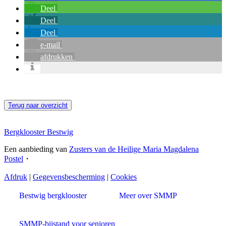
Deel
Deel
Deel
e-mail
afdrukken
Terug naar overzicht
Bergklooster Bestwig
Een aanbieding van
Zusters van de Heilige Maria Magdalena
Postel
・
Afdruk
|
Gegevensbescherming
|
Cookies
Bestwig bergklooster
Meer over SMMP
SMMP-bijstand voor senioren