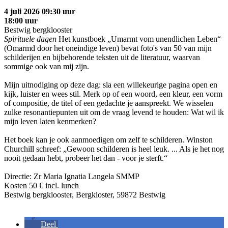
4 juli 2026 09:30 uur
18:00 uur
Bestwig bergklooster
Spirituele dagen
Het kunstboek „Umarmt vom unendlichen Leben“
(Omarmd door het oneindige leven) bevat foto's van 50 van mijn
schilderijen en bijbehorende teksten uit de literatuur, waarvan
sommige ook van mij zijn.
Mijn uitnodiging op deze dag: sla een willekeurige pagina open en
kijk, luister en wees stil. Merk op of een woord, een kleur, een vorm
of compositie, de titel of een gedachte je aanspreekt. We wisselen
zulke resonantiepunten uit om de vraag levend te houden: Wat wil ik
mijn leven laten kenmerken?
Het boek kan je ook aanmoedigen om zelf te schilderen. Winston
Churchill schreef: „Gewoon schilderen is heel leuk. ... Als je het nog
nooit gedaan hebt, probeer het dan - voor je sterft.“
Directie: Zr Maria Ignatia Langela SMMP
Kosten 50 € incl. lunch
Bestwig bergklooster, Bergkloster, 59872 Bestwig
Deel