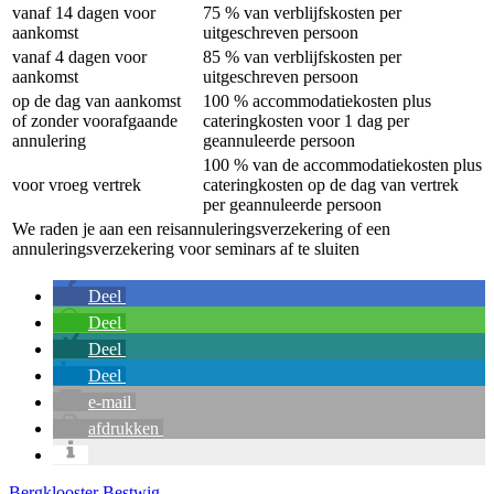
vanaf 14 dagen voor
75 % van verblijfskosten per
aankomst
uitgeschreven persoon
vanaf 4 dagen voor
85 % van verblijfskosten per
aankomst
uitgeschreven persoon
op de dag van aankomst
100 % accommodatiekosten plus
of zonder voorafgaande
cateringkosten voor 1 dag per
annulering
geannuleerde persoon
100 % van de accommodatiekosten plus
voor vroeg vertrek
cateringkosten op de dag van vertrek
per geannuleerde persoon
We raden je aan een reisannuleringsverzekering of een
annuleringsverzekering voor seminars af te sluiten
Deel
Deel
Deel
Deel
e-mail
afdrukken
Bergklooster Bestwig