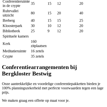
Conferentieruimte
35
15
12
20
in de crypte
Ruhrvallei
80
15
20
40
uitzicht
Breberg
40
15
15
25
Kloosterpark
30
10
12
20
Bibliotheek
25
9
12
20
Spirituele kamers
160
Kerk
zitplaatsen
Meditatieruimte
16 zetels
Crypte
35 zetels
Conferentiearrangementen bij
Bergkloster Bestwig
Onze aantrekkelijke en voordelige conferentiepakketten bieden je
100% planningszekerheid met perfecte voorwaarden tegen een lage
prijs.
We maken graag een offerte op maat voor je.