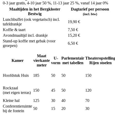
0-3 jaar gratis, 4-10 jaar 50 %, 11-13 jaar 25 %, vanaf 14 jaar 0%
Maaltijden in het Bergkloster
Dagtarief per persoon
Bestwig
(incl. btw)
Lunchbuffet (ook vegetarisch) incl.
19,90 €
tafeldrankje
Koffie & taart
7,50 €
Avondmaaltijd incl. drankje
15,20 €
Stand-up koffie met gebak (voor
6,50 €
groepen)
Maat
U-
Parlementair
Theateropstellin
Kamer
vierkante
vorm
met tabellen
Rijen stoelen
meter
Hoofdstuk Huis
185
50
50
150
Rockzaal
150
45
50
120
(met eigen terras)
Kleine hal
125
30
40
70
Conferentieruimte
50
15
20
30
bij de fontein