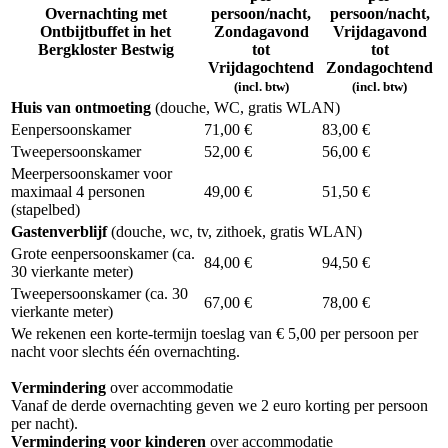
Overnachting met
persoon/nacht,
persoon/nacht,
Ontbijtbuffet in het
Zondagavond
Vrijdagavond
Bergkloster Bestwig
tot
tot
Vrijdagochtend
Zondagochtend
(incl. btw)
(incl. btw)
Huis van ontmoeting
(douche, WC, gratis WLAN)
Eenpersoonskamer
71,00 €
83,00 €
Tweepersoonskamer
52,00 €
56,00 €
Meerpersoonskamer voor
maximaal 4 personen
49,00 €
51,50 €
(stapelbed)
Gastenverblijf
(douche, wc, tv, zithoek, gratis WLAN)
Grote eenpersoonskamer (ca.
84,00 €
94,50 €
30 vierkante meter)
Tweepersoonskamer (ca. 30
67,00 €
78,00 €
vierkante meter)
We rekenen een korte-termijn toeslag van € 5,00 per persoon per
nacht voor slechts één overnachting.
Vermindering
over accommodatie
Vanaf de derde overnachting geven we 2 euro korting per persoon
per nacht).
Vermindering voor kinderen
over accommodatie