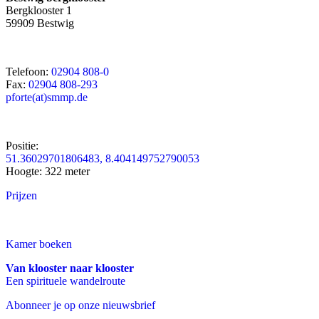
Bergklooster 1
59909 Bestwig
Telefoon:
02904 808-0
Fax:
02904 808-293
pforte(at)smmp.de
Positie:
51.36029701806483, 8.404149752790053
Hoogte: 322 meter
Prijzen
Kamer boeken
Van klooster naar klooster
Een spirituele wandelroute
Abonneer je op onze nieuwsbrief