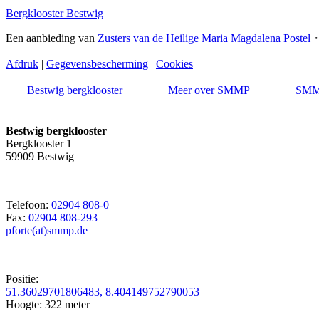
Bergklooster Bestwig
Een aanbieding van
Zusters van de Heilige Maria Magdalena Postel
Afdruk
|
Gegevensbescherming
|
Cookies
Bestwig bergklooster
Meer over SMMP
SMMP
Bestwig bergklooster
Bergklooster 1
59909 Bestwig
Telefoon:
02904 808-0
Fax:
02904 808-293
pforte(at)smmp.de
Positie:
51.36029701806483, 8.404149752790053
Hoogte: 322 meter