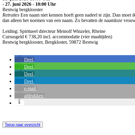
- 27. juni 2026 - 10:00 Uhr
Bestwig bergklooster
Retraites
Een naam niet kennen hoeft geen nadeel te zijn. Dan moet i
dan alleen het noemen van een naam. Zo bevatten de naamloze vrouw
Leiding: Spiritueel directeur Meinolf Winzeler, Rheine
Cursusgeld € 738,20 incl. accommodatie (vier maaltijden)
Bestwig bergklooster, Bergkloster, 59872 Bestwig
Deel
Deel
Deel
Deel
e-mail
afdrukken
Terug naar overzicht