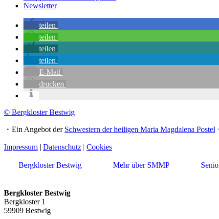
Newsletter
teilen
teilen
teilen
teilen
E-Mail
drucken
© Bergkloster Bestwig
・Ein Angebot der
Schwestern der heiligen Maria Magdalena Postel
Impressum
|
Datenschutz
|
Cookies
Bergkloster Bestwig
Mehr über SMMP
Seni
Bergkloster Bestwig
Bergkloster 1
59909 Bestwig