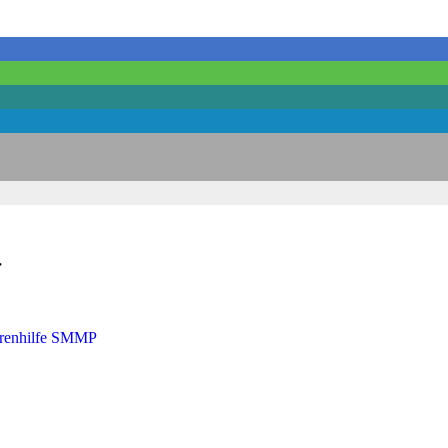
・
orenhilfe SMMP