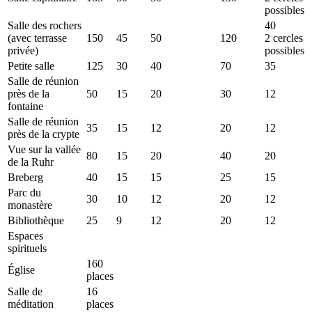
possibles
Salle des rochers
40
(avec terrasse
150
45
50
120
2 cercles
privée)
possibles
Petite salle
125
30
40
70
35
Salle de réunion
près de la
50
15
20
30
12
fontaine
Salle de réunion
35
15
12
20
12
près de la crypte
Vue sur la vallée
80
15
20
40
20
de la Ruhr
Breberg
40
15
15
25
15
Parc du
30
10
12
20
12
monastère
Bibliothèque
25
9
12
20
12
Espaces
spirituels
160
Église
places
Salle de
16
méditation
places