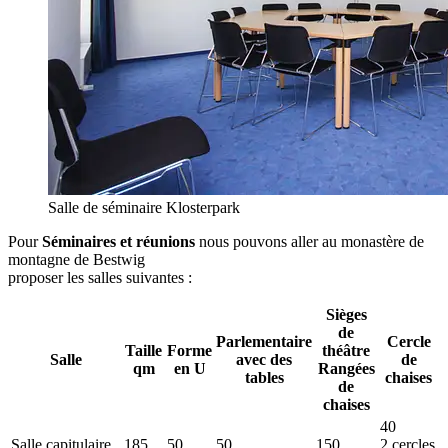
Salle de séminaire Klosterpark
Pour
Séminaires et réunions
nous pouvons aller au monastère de
montagne de Bestwig
proposer les salles suivantes :
Sièges
de
Parlementaire
Cercle
Taille
Forme
théâtre
Salle
avec des
de
qm
en U
Rangées
tables
chaises
de
chaises
40
Salle capitulaire
185
50
50
150
2 cercles