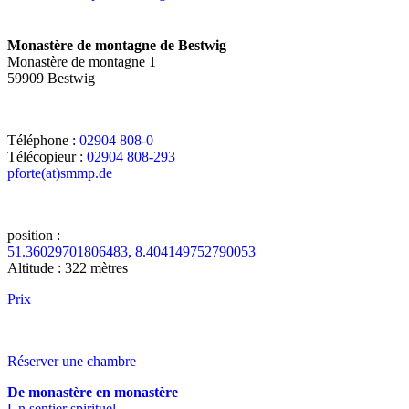
Monastère de montagne de Bestwig
Monastère de montagne 1
59909 Bestwig
Téléphone :
02904 808-0
Télécopieur :
02904 808-293
pforte(at)smmp.de
position :
51.36029701806483, 8.404149752790053
Altitude : 322 mètres
Prix
Réserver une chambre
De monastère en monastère
Un sentier spirituel