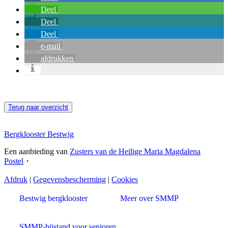
Deel
Deel
Deel
e-mail
afdrukken
Terug naar overzicht
Bergklooster Bestwig
Een aanbieding van
Zusters van de Heilige Maria Magdalena
Postel
・
Afdruk
|
Gegevensbescherming
|
Cookies
Bestwig bergklooster
Meer over SMMP
SMMP-bijstand voor senioren