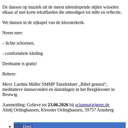
De dansen op muziek uit de meest uiteenlopende stijlen wisselen
elkaar af met korte tekstflarden die uitnodigen tot stilte en reflectie.
We dansen in de zijkapel van de kloosterkerk.
Neem mee:
– lichte schoenen,
- comfortabele kleding
Deelname is gratis!
Beheer:
Mevr. Laetitia Müller SMMP Tanzleidster „Bibel getanzt“,
meditatieve dansavonden en danstdagen in het Bergklooster in
Bestwig
Aanmelding: Gelieve tot
23.06.2026
bij
sr.hanna(at)gmx.de
Abdij Oelinghausen, Klooster Oelinghausen, 59757 Arnsberg
Deel