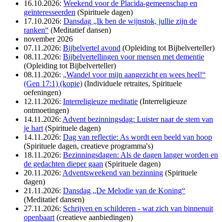
16.10.2026:
Weekend voor de Placida-gemeenschap en
geïnteresseerden
(Spirituele dagen)
17.10.2026:
Dansdag „Ik ben de wijnstok, jullie zijn de
ranken“
(Meditatief dansen)
november 2026
07.11.2026:
Bijbelvertel avond
(Opleiding tot Bijbelverteller)
08.11.2026:
Bijbelvertellingen voor mensen met dementie
(Opleiding tot Bijbelverteller)
08.11.2026:
„Wandel voor mijn aangezicht en wees heel!“
(Gen 17:1) (kopie)
(Individuele retraites, Spirituele
oefeningen)
12.11.2026:
Interreligieuze meditatie
(Interreligieuze
ontmoetingen)
14.11.2026:
Advent bezinningsdag: Luister naar de stem van
je hart
(Spirituele dagen)
14.11.2026:
Dag van reflectie: As wordt een beeld van hoop
(Spirituele dagen, creatieve programma's)
18.11.2026:
Bezinningsdagen: Als de dagen langer worden en
de gedachten dieper gaan
(Spirituele dagen)
20.11.2026:
Adventsweekend van bezinning
(Spirituele
dagen)
21.11.2026:
Dansdag „De Melodie van de Koning“
(Meditatief dansen)
27.11.2026:
Schrijven en schilderen - wat zich van binnenuit
openbaart
(creatieve aanbiedingen)