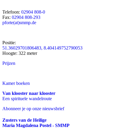
Telefoon:
02904 808-0
Fax:
02904 808-293
pforte(at)smmp.de
Positie:
51.36029701806483, 8.404149752790053
Hoogte: 322 meter
Prijzen
Kamer boeken
Van klooster naar klooster
Een spirituele wandelroute
Abonneer je op onze nieuwsbrief
Zusters van de Heilige
Maria Magdalena Postel - SMMP