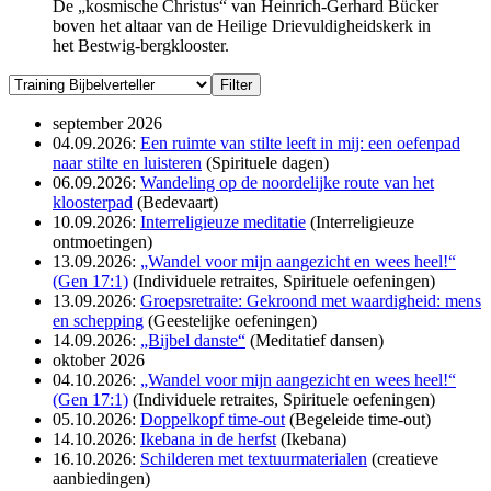
De „kosmische Christus“ van Heinrich-Gerhard Bücker
boven het altaar van de Heilige Drievuldigheidskerk in
het Bestwig-bergklooster.
september 2026
04.09.2026:
Een ruimte van stilte leeft in mij: een oefenpad
naar stilte en luisteren
(Spirituele dagen)
06.09.2026:
Wandeling op de noordelijke route van het
kloosterpad
(Bedevaart)
10.09.2026:
Interreligieuze meditatie
(Interreligieuze
ontmoetingen)
13.09.2026:
„Wandel voor mijn aangezicht en wees heel!“
(Gen 17:1)
(Individuele retraites, Spirituele oefeningen)
13.09.2026:
Groepsretraite: Gekroond met waardigheid: mens
en schepping
(Geestelijke oefeningen)
14.09.2026:
„Bijbel danste“
(Meditatief dansen)
oktober 2026
04.10.2026:
„Wandel voor mijn aangezicht en wees heel!“
(Gen 17:1)
(Individuele retraites, Spirituele oefeningen)
05.10.2026:
Doppelkopf time-out
(Begeleide time-out)
14.10.2026:
Ikebana in de herfst
(Ikebana)
16.10.2026:
Schilderen met textuurmaterialen
(creatieve
aanbiedingen)