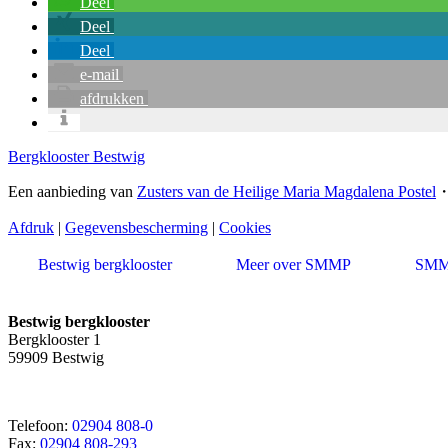
Deel
Deel
Deel
e-mail
afdrukken
Bergklooster Bestwig
Een aanbieding van
Zusters van de Heilige Maria Magdalena Postel
Afdruk
|
Gegevensbescherming
|
Cookies
Bestwig bergklooster
Meer over SMMP
SMMP
Bestwig bergklooster
Bergklooster 1
59909 Bestwig
Telefoon:
02904 808-0
Fax:
02904 808-293