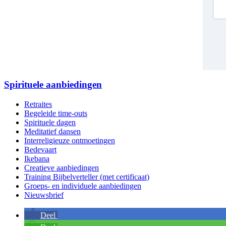
Spirituele aanbiedingen
Retraites
Begeleide time-outs
Spirituele dagen
Meditatief dansen
Interreligieuze ontmoetingen
Bedevaart
Ikebana
Creatieve aanbiedingen
Training Bijbelverteller (met certificaat)
Groeps- en individuele aanbiedingen
Nieuwsbrief
Deel