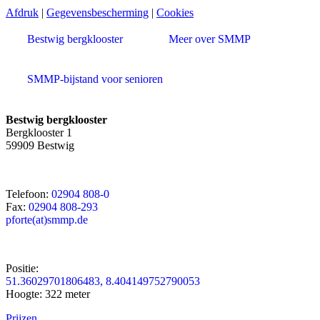
Afdruk
|
Gegevensbescherming
|
Cookies
Bestwig bergklooster
Meer over SMMP
SMMP-bijstand voor senioren
Bestwig bergklooster
Bergklooster 1
59909 Bestwig
Telefoon:
02904 808-0
Fax:
02904 808-293
pforte(at)smmp.de
Positie:
51.36029701806483, 8.404149752790053
Hoogte: 322 meter
Prijzen