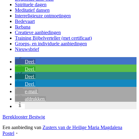
Spirituele dagen
Meditatief dansen
Interreligieuze ontmoetingen
Bedevaart
Ikebana
Creatieve aanbiedingen
Training Bijbelverteller (met certificaat)
Groeps- en individuele aanbiedingen
Nieuwsbrief
Deel
Deel
Deel
Deel
e-mail
afdrukken
Bergklooster Bestwig
Een aanbieding van
Zusters van de Heilige Maria Magdalena
Postel
・