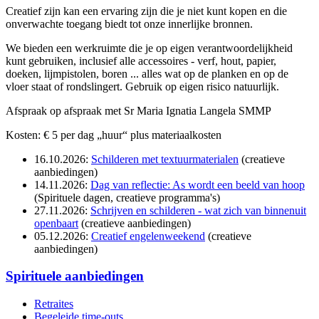
Creatief zijn kan een ervaring zijn die je niet kunt kopen en die
onverwachte toegang biedt tot onze innerlijke bronnen.
We bieden een werkruimte die je op eigen verantwoordelijkheid
kunt gebruiken, inclusief alle accessoires - verf, hout, papier,
doeken, lijmpistolen, boren ... alles wat op de planken en op de
vloer staat of rondslingert. Gebruik op eigen risico natuurlijk.
Afspraak op afspraak met Sr Maria Ignatia Langela SMMP
Kosten: € 5 per dag „huur“ plus materiaalkosten
16.10.2026:
Schilderen met textuurmaterialen
(creatieve
aanbiedingen)
14.11.2026:
Dag van reflectie: As wordt een beeld van hoop
(Spirituele dagen, creatieve programma's)
27.11.2026:
Schrijven en schilderen - wat zich van binnenuit
openbaart
(creatieve aanbiedingen)
05.12.2026:
Creatief engelenweekend
(creatieve
aanbiedingen)
Spirituele aanbiedingen
Retraites
Begeleide time-outs